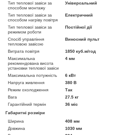
Тип теплової завіси за
Універсальний
способом монтажу
Тип теплової завіси за
Електричний
способом нагріву повітря
Тип теплової завіси за
Постійної дії
режимом роботи
Спосіб управління
Виносний пульт
тепловою завісою
Витрата повітря
1850 куб.м/год
Максимальна
4 мм
рекомендована висота
установки теплової завіси
Максимальна потужність
6 кВт
Напруга живлення
380 В
Режим охолодження
Так
Вага
27.5 кг
Гарантійний термін
36 міс
Габаритні розміри
Ширина
408 мм
Довжина
1030 мм