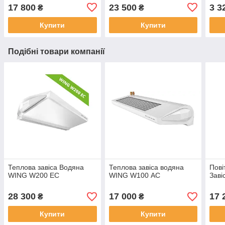
17 800
23 500
3 3
₴
₴
Купити
Купити
Подібні товари компанії
Теплова завіса Водяна
Теплова завіса водяна
Пові
WING W200 ЕС
WING W100 АС
Заві
28 300
17 000
17 
₴
₴
Купити
Купити