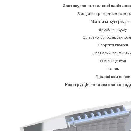
Застосування теплової завіси в
Завдання громадського кор
Магазини, супермарк
Виробничі цеху
Сільськогосподарські ко
Спорткомплекси
Складські приміщен
Офісні центри
Готель
Гаражні комплекси
Конструкція теплова завіса во