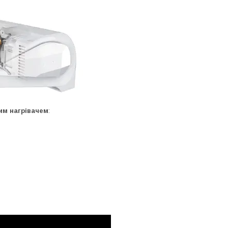
им нагрівачем
: