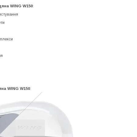
одяна WING W150
:
истування
ети
мплекси
ня
дяна WING W150
: