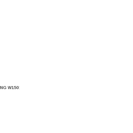
ING W150
: