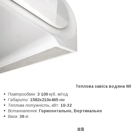
Теплова завіса водяна W
Повітрообмін
:
3 100
куб. м/год
Габарити
:
1582x210x465
мм
Теплова потужність
, кВт:
10-32
Встановлення
:
Горизонтально, Вертикально
Вага
:
36
кг.