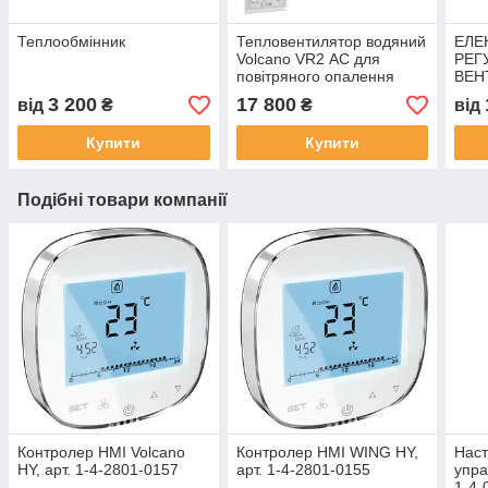
Теплообмінник
Тепловентилятор водяний
ЕЛЕ
Volcano VR2 АС для
РЕГ
повітряного опалення
ВЕН
3 200
17 800
від
₴
₴
від
Купити
Купити
Подібні товари компанії
Контролер HMI Volcano
Контролер HMI WING HY,
Наст
HY, арт. 1-4-2801-0157
арт. 1-4-2801-0155
упра
1-4-