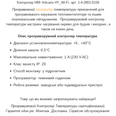
Контролер HMI Volcano HY_Wi-Fi, арт. 1-4-2801-0158
Програмовний
контролер
температури
призначений для
програмованого керування тепловентилятори та іншим
опалювальним обладнанням. Програмірумовий контролер
температури настроює нагрівання окремо для буднів і вихідних, а
також на кожен день.
Опис програморумний контролер температури
:
Діапазон установленнямператури: +5...+40°C
Ділення шкали: 0,5°C
Максимальне навантаження: 1 A (230 V AC)
Клас захисту IP: 20
Спосіб монтажу: у підрозетник
Програматор: тижневий годинник
Робочі режими: заводські або індивідуальні пристрої
Тому що ми можемо запропонувати найкраще!!
Програмумовий Контролер Температури сертифікований.
Гарантія один рік. Монтаж. Доставка. Сервісне обслуговування
.