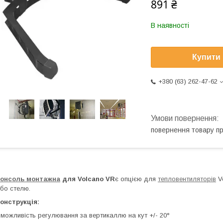
891 ₴
В наявності
Купити
+380 (63) 262-47-62
повернення товару п
Консоль монтажна
для Volcano VR
є опцією для
тепловентиляторів
Vo
бо стелю.
онструкція:
 можливість регулювання за вертикаллю на кут +/- 20°