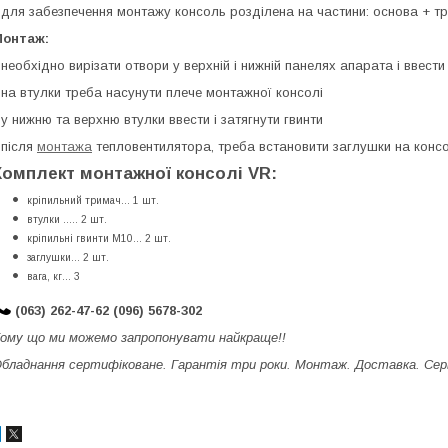
 для забезпечення монтажу консоль розділена на частини: основа + т
Монтаж:
 необхідно вирізати отвори у верхній і нижній панелях апарата і ввести
 на втулки треба насунути плече монтажної консолі
 у нижню та верхню втулки ввести і затягнути гвинти
 після
монтажа
тепловентилятора, треба встановити заглушки на консо
Комплект монтажної консолі VR:
кріпильний тримач... 1 шт.
втулки ..... 2 шт.
кріпильні гвинти M10... 2 шт.
заглушки... 2 шт.
вага, кг... 3
(063) 262-47-62 (096) 5678-302
ому що ми можемо запропонувати найкраще!!
бладнання сертифіковане. Гарантія три роки. Монтаж. Доставка. Сер