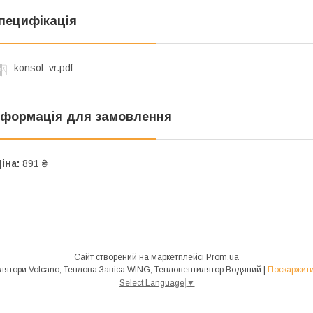
пецифікація
konsol_vr.pdf
нформація для замовлення
іна:
891 ₴
Сайт створений на маркетплейсі
Prom.ua
ТОВ "Торговий дім ОЛЛТАН", Тепловентилятори Volcano, Теплова Завіса WING, Тепловентилятор Водяний |
Поскаржити
Select Language
▼