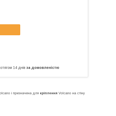
ротягом 14 днів
за домовленістю
lcano і призначена для
кріплення
Volcano на стіну