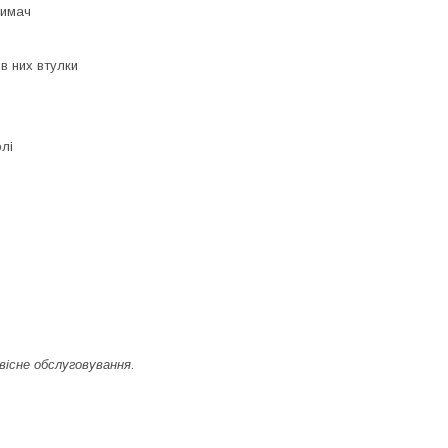
римач
 в них втулки
лі
вісне обслуговування
.