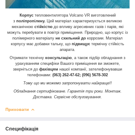
Корпус
тепловентилятора Volcano VR виготовлений
з
поліпропілену.
Цей матеріал характеризується великою
механічною
стійкістю
до впливу агресивних газів і парів, які
можуть перебувати в повітрі приміщення. Природно, що корпус із
полімерного матеріалу
не схильний до
коррозии. Матеріал
корпусу має добавки тальку, що
підвищує
термічну стійкість
апарата.
Отримати технічну
консультацію
, а також підбір обладнання з
урахуванням специфіки Вашого приміщення ви зможете,
зверніться до
фахівцям
нашої компанії, зателефонувавши
телефонами:
(063) 262-47-62; (096) 5678-302
Тому що ми можемо запропонувати найкраще!!
Обладнання сертифіковане. Гарантія три роки. Монтаж.
Доставка. Сервісне обслуговування
.
Приховати
Специфікація