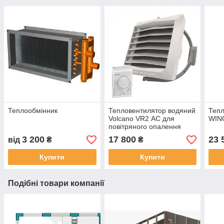
Теплообмінник
Тепловентилятор водяний
Тепл
Volcano VR2 АС для
WIN
повітряного опалення
3 200
17 800
23 
від
₴
₴
Купити
Купити
Подібні товари компанії