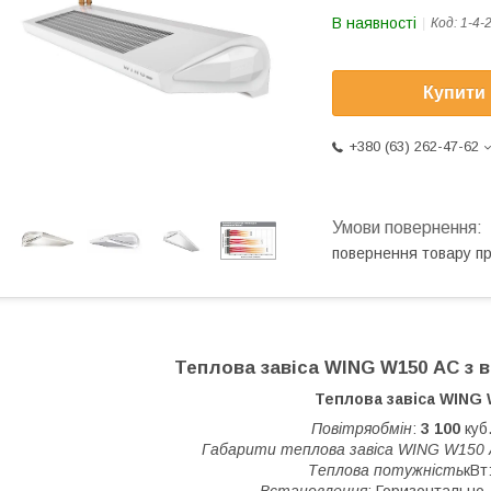
В наявності
Код:
1-4-
Купити
+380 (63) 262-47-62
повернення товару п
Теплова завіса WING W150 АС з
в
Теплова завіса WING
Повітряобмін
:
3 100
куб.
Габарити теплова завіса WING W150
Теплова потужність
кВт