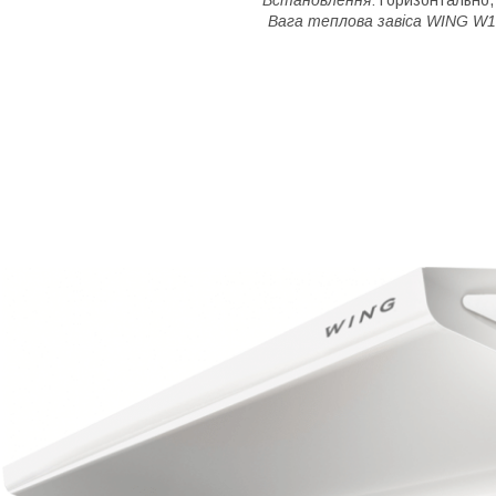
Встановлення
: Горизонтально
Вага теплова завіса WING W1