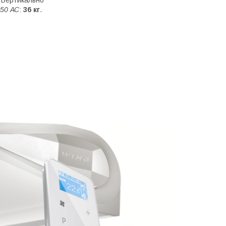
, Вертикально
50 АС
:
36 кг
.