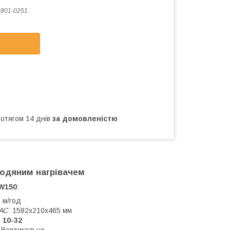
2801-0251
ротягом 14 днів
за домовленістю
одяним
нагрівачем
 W150
:
 м/год
 АС
: 1582x210x465 мм
:
10-32