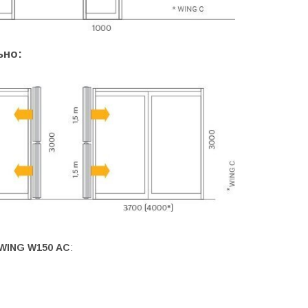
ьно:
 WING W150 АС
: