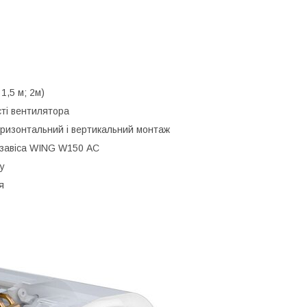
1,5 м; 2м)
ті вентилятора
оризонтальний і вертикальний монтаж
 завіса WING W150 АС
у
я