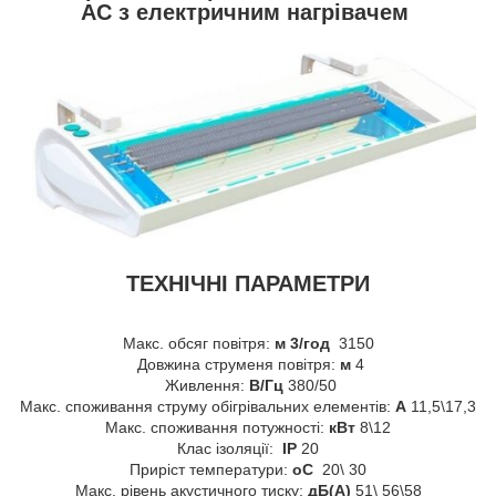
AC з електричним нагрівачем
ТЕХНІЧНІ ПАРАМЕТРИ
Макс. обсяг повітря:
м 3/год
3150
Довжина струменя повітря:
м
4
Живлення:
В/Гц
380/50
Макс. споживання струму обігрівальних елементів:
A
11,5\17,3
Макс. споживання потужності:
кВт
8\12
Клас ізоляції:
IP
20
Приріст температури:
oC
20\ 30
Макс. рівень акустичного тиску:
дБ(A)
51\ 56\58