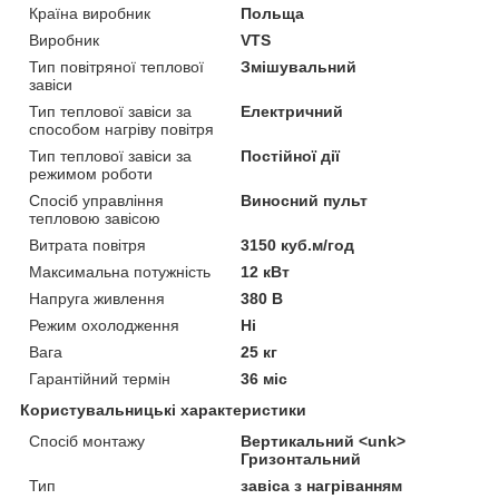
Країна виробник
Польща
Виробник
VTS
Тип повітряної теплової
Змішувальний
завіси
Тип теплової завіси за
Електричний
способом нагріву повітря
Тип теплової завіси за
Постійної дії
режимом роботи
Спосіб управління
Виносний пульт
тепловою завісою
Витрата повітря
3150 куб.м/год
Максимальна потужність
12 кВт
Напруга живлення
380 В
Режим охолодження
Ні
Вага
25 кг
Гарантійний термін
36 міс
Користувальницькі характеристики
Спосіб монтажу
Вертикальний <unk>
Гризонтальний
Тип
завіса з нагріванням