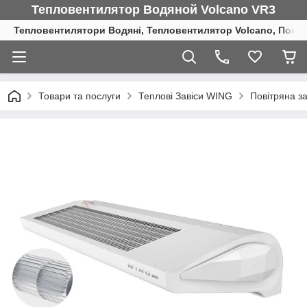
Тепловентилятор Водяной Volcano VR3
Тепловентилятори Водяні, Тепловентилятор Volcano, Повіт
Товари та послуги
Теплові Завіси WING
Повітряна з