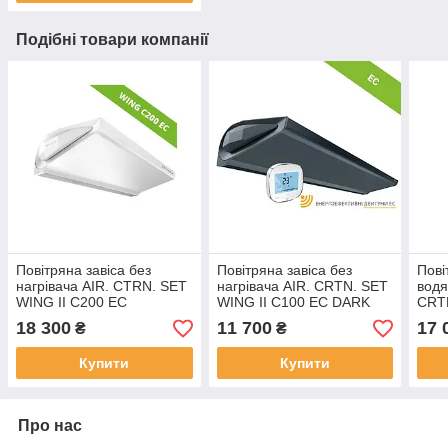
Подібні товари компанії
Повітряна завіса без
Повітряна завіса без
Пові
нагрівача AIR. CTRN. SET
нагрівача AIR. CRTN. SET
водя
WING II C200 EC
WING II C100 EC DARK
CRTN
AC 
18 300
11 700
17 
₴
₴
Купити
Купити
Про нас