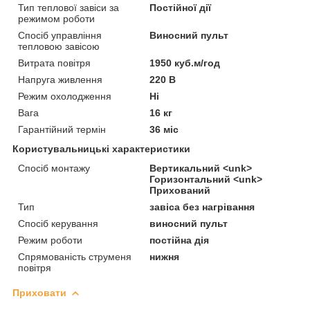
Тип теплової завіси за
Постійної дії
режимом роботи
Спосіб управління
Виносний пульт
тепловою завісою
Витрата повітря
1950 куб.м/год
Напруга живлення
220 В
Режим охолодження
Ні
Вага
16 кг
Гарантійний термін
36 міс
Користувальницькі характеристики
Спосіб монтажу
Вертикальний <unk>
Горизонтальний <unk>
Прихований
Тип
завіса без нагрівання
Спосіб керування
виносний пульт
Режим роботи
постійна дія
Спрямованість струменя
нижня
повітря
Приховати