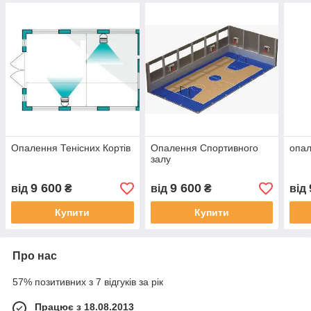
Опалення Тенісних Кортів
Опалення Спортивного
опа
залу
9 600
9 600
від
₴
від
₴
від
Купити
Купити
Про нас
57% позитивних з 7 відгуків за рік
Працює з 18.08.2013