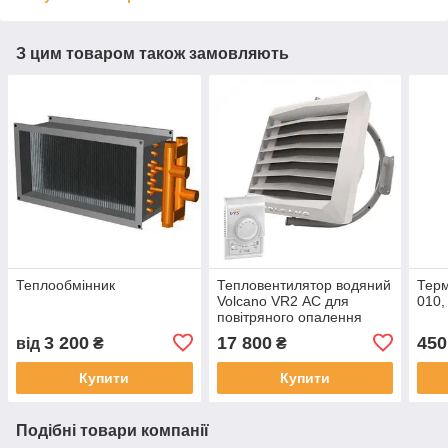
З цим товаром також замовляють
Теплообмінник
Тепловентилятор водяний
Терм
Volcano VR2 АС для
010,
повітряного опалення
3 200
17 800
450
від
₴
₴
Купити
Купити
Подібні товари компанії