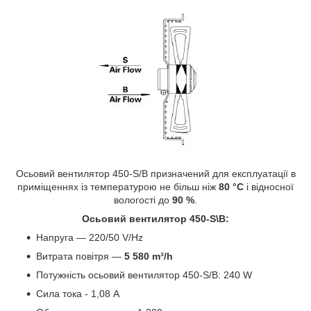
Осьовий вентилятор 450-S/B призначений для експлуатації в
приміщеннях із температурою не більш ніж
80 °C
і відносної
вологості до
90 %
.
Осьовий вентилятор 450-S\B:
Напруга — 220/50 V/Hz
Витрата повітря —
5 580 m³/h
Потужність осьовий вентилятор 450-S/B: 240 W
Сила тока - 1,08 А