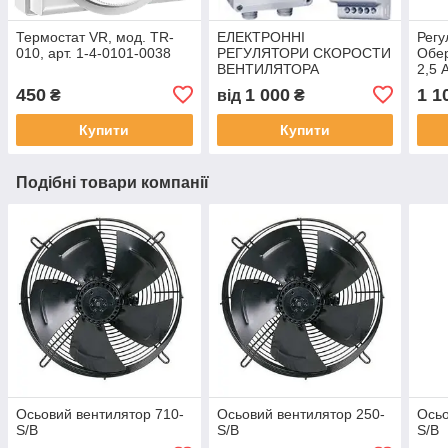
Термостат VR, мод. TR-
ЕЛЕКТРОННІ
Регу
010, арт. 1-4-0101-0038
РЕГУЛЯТОРИ СКОРОСТИ
Обе
ВЕНТИЛЯТОРА
2,5 
450
1 000
1 1
₴
від
₴
Купити
Купити
Подібні товари компанії
Осьовий вентилятор 710-
Осьовий вентилятор 250-
Осьо
S/B
S/B
S/B