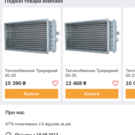
Подібні товари компанії
Теплообмінник Трирядний
Теплообмінник Трирядний
Тепл
40-20
50-25
50-2
10 390
12 468
10 
₴
₴
Купити
Купити
Про нас
67% позитивних з 6 відгуків за рік
Працює з 18.08.2013