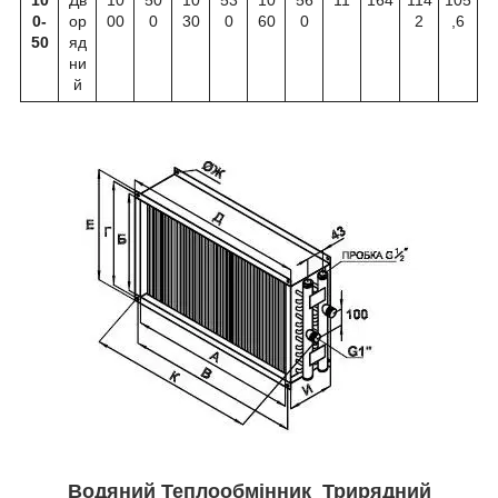
10
Дв
10
50
10
53
10
56
11
164
114
105
0-
ор
00
0
30
0
60
0
2
,6
50
яд
ни
й
Водяний Теплообмінник Трирядний