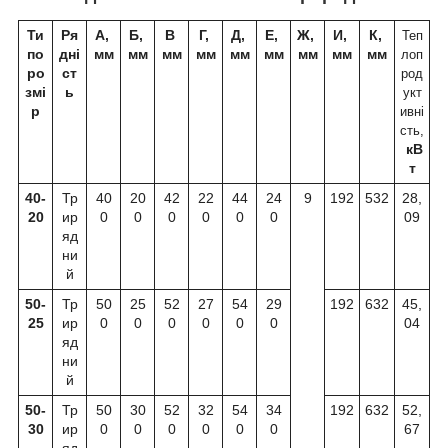
Ти
Ря
А,
Б,
В
Г,
Д,
Е,
Ж,
И,
К,
Теп
по
дні
мм
мм
мм
мм
мм
мм
мм
мм
мм
лоп
ро
ст
род
змі
ь
укт
р
ивні
сть,
кВ
т
40-
Тр
40
20
42
22
44
24
9
192
532
28,
20
ир
0
0
0
0
0
0
09
яд
ни
й
50-
Тр
50
25
52
27
54
29
192
632
45,
25
ир
0
0
0
0
0
0
04
яд
ни
й
50-
Тр
50
30
52
32
54
34
192
632
52,
30
ир
0
0
0
0
0
0
67