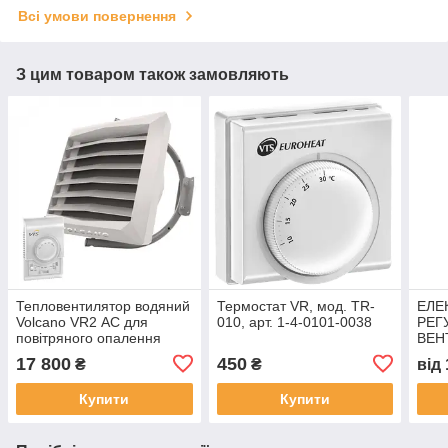
Всі умови повернення
З цим товаром також замовляють
Тепловентилятор водяний
Термостат VR, мод. TR-
ЕЛЕ
Volcano VR2 АС для
010, арт. 1-4-0101-0038
РЕГ
повітряного опалення
ВЕН
17 800
450
₴
₴
від
Купити
Купити