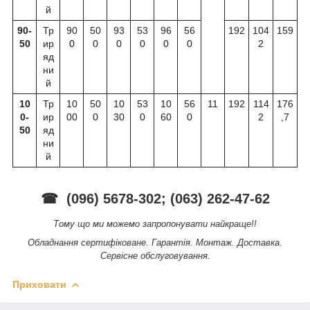
й
90-
Тр
90
50
93
53
96
56
192
104
159
50
ир
0
0
0
0
0
0
2
яд
ни
й
10
Тр
10
50
10
53
10
56
11
192
114
176
0-
ир
00
0
30
0
60
0
2
,7
50
яд
ни
й
☎ (096) 5678-302; (063) 262-47-62
Тому що ми можемо запропонувати найкраще!!
Обладнання сертифіковане. Гарантія. Монтаж. Доставка.
Сервісне обслуговування.
Приховати