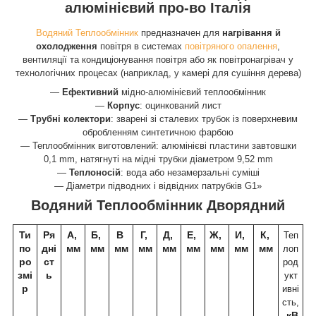
алюмінієвий про-во Італія
Водяний Теплообмінник
предназначен для
нагрівання й
охолодження
повітря в системах
повітряного опалення
,
вентиляції та кондиціонування повітря або як повітронагрівач у
технологічних процесах (наприклад, у камері для сушіння дерева)
—
Ефективний
мідно-алюмінієвий теплообмінник
—
Корпус
: оцинкований лист
—
Трубні колектори
: зварені зі сталевих трубок із поверхневим
обробленням синтетичною фарбою
— Теплообмінник виготовлений: алюмінієві пластини завтовшки
0,1 mm, натягнуті на мідні трубки діаметром 9,52 mm
—
Теплоносій
: вода або незамерзальні суміші
— Діаметри підводних і відвідних патрубків G1»
Водяний Теплообмінник Дворядний
Ти
Ря
А,
Б,
В
Г,
Д,
Е,
Ж,
И,
К,
Теп
по
дні
мм
мм
мм
мм
мм
мм
мм
мм
мм
лоп
ро
ст
род
змі
ь
укт
р
ивні
сть,
кВ