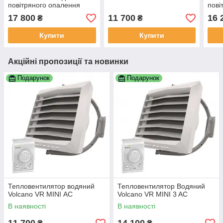
повітряного опалення
пові
17 800
11 700
16 
₴
₴
Купити
Купити
Акційні пропозиції та новинки
Подарунок
Подарунок
Тепловентилятор водяний
Тепловентилятор Водяний
Volcano VR MINI АС
Volcano VR MINI 3 AC
В наявності
В наявності