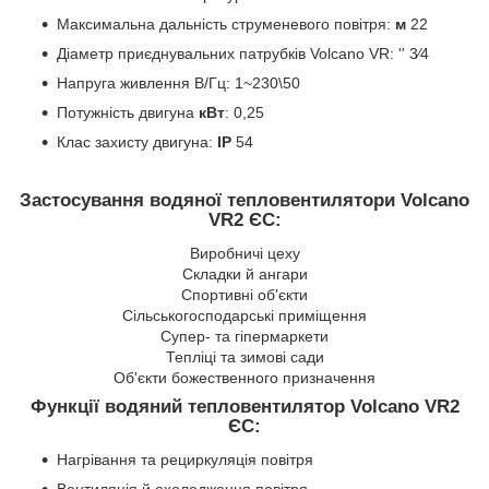
Максимальна дальність струменевого повітря:
м
22
Діаметр приєднувальних патрубків Volcano VR: '' 3⁄4
Напруга живлення В/Гц: 1~230\50
Потужність двигуна
кВт
: 0,25
Клас захисту двигуна:
IP
54
Застосування водяної тепловентилятори Volcano
VR2 ЄС
:
Виробничі цеху
Складки й ангари
Спортивні об'єкти
Сільськогосподарські приміщення
Супер- та гіпермаркети
Тепліці та зимові сади
Об'єкти божественного призначення
Функції водяний тепловентилятор Volcano VR2
ЄС
:
Нагрівання та рециркуляція повітря
Вентиляція й охолодження повітря