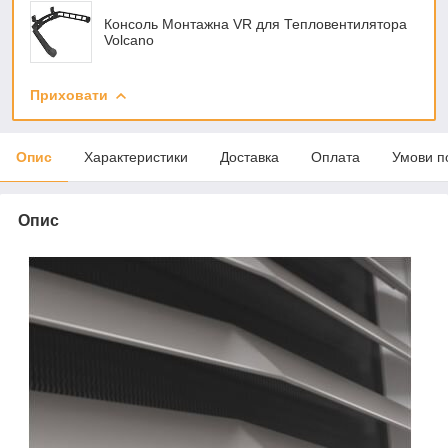
Консоль Монтажна VR для Тепловентилятора
Volcano
Приховати
Опис
Характеристики
Доставка
Оплата
Умови п
Опис