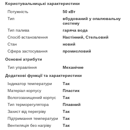
Користувальницькі характеристики
Потужність
50 кВт
Тип
вбудований у опалювальну
систему
Тип палива
гаряча вода
Спосіб встановлення
Настінний, Стельовий
Стан
новий
Сфера застосування
промисловий
Основні атрибути
Тип управління
Механічне
Додаткові функції та характеристики
Індикатор температури
Так
Матеріал корпусу
Пластик
Вологозахищений корпус
Так
Тип терморегулятора
Плавний
Захист від перегріву
Так
Підтримання температури
Так
Вентиляція без нагріву
Так