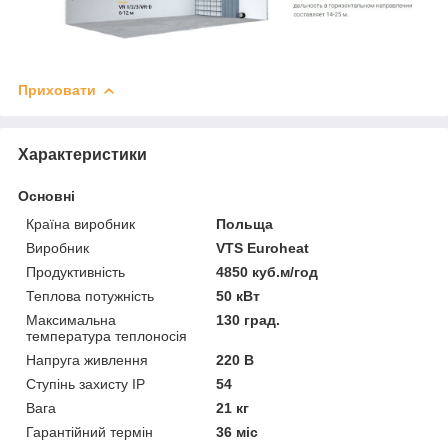
Приховати
Характеристики
Основні
Країна виробник
Польща
Виробник
VTS Euroheat
Продуктивність
4850 куб.м/год
Теплова потужність
50 кВт
Максимальна
130 град.
температура теплоносія
Напруга живлення
220 В
Ступінь захисту IP
54
Вага
21 кг
Гарантійний термін
36 міс